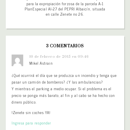
para la expropiación forzosa de la parcela A-1
PlanEspecial AI-27 del PEPRI Albaicín, situada
en calle Zenete no 26.
3 COMENTARIOS
10 de febrero de 2015 en 09:46
Mikel Astrain
¿Qué ocurrirá el día que se produzca un incendio y tenga que
pasar un camión de bomberos? ¿Y las ambulancias?
Y mientras el parking a medio ocupar. Si el problema es el
precio se ponga más barato, al fin y al cabo se ha hecho con
dinero público.
!Zenete sin coches YA!
Ingresa para responder