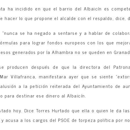
ta ha incidido en que el barrio del Albaicín es compet
 hacer lo que propone el alcalde con el respaldo, dice, d
 “nunca se ha negado a sentarse y a hablar de colabor
órmulas para lograr fondos europeos con los que mejorar
resos generados por la Alhambra no se queden en Granad
 se producen después de que la directora del Patron
 Mar Villafranca, manifestara ayer que se siente “ext
 alusión a la petición reiterada del Ayuntamiento de au
 para destinar ese dinero al Albaicín.
stado hoy. Dice Torres Hurtado que ella o quien le da la
 y acusa a los cargos del PSOE de torpeza política por n