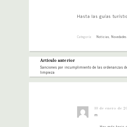
Hasta las guías turíst
Categoría:
Noticias
,
Novedades
Artículo anterior
Sanciones por incumplimiento de las ordenanzas d
limpieza
10 de enero de 2
m
Hay más taxis c