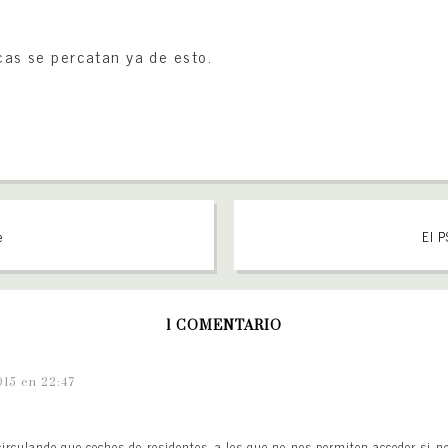
icas se percatan ya de esto.
e
El P
1 COMENTARIO
015 en 22:47
irculando que coches de residentes, a los que no nos permiten acceder si 