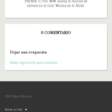
PRENSA: El trío ‘MIM’ acerca la música de
cámara en el ciclo ‘Música en el Aljibe’
0 COMENTARIO
Dejar una respuesta
Debes registrarte para comentar.
2024 Bajo Albayzín
Volver arriba