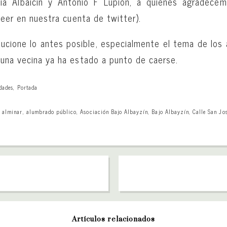
ia Albaicín y Antonio F Lupión, a quienes agradece
eer en nuestra cuenta de twitter).
ucione lo antes posible, especialmente el tema de los
na vecina ya ha estado a punto de caerse.
dades
,
Portada
,
alminar
,
alumbrado público
,
Asociación Bajo Albayzín
,
Bajo Albayzín
,
Calle San Jo
Artículos relacionados