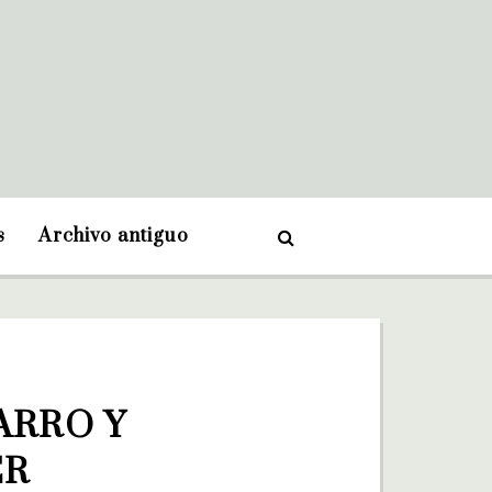
s
Archivo antiguo
RRO Y 
R 