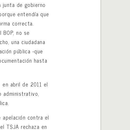
a junta de gobierno
porque entendía que
orma correcta.
l BOP, no se
echo, una ciudadana
ación pública -que
documentación hasta
en abril de 2011 el
o administrativo,
ica.
 apelación contra el
 del TSJA rechaza en