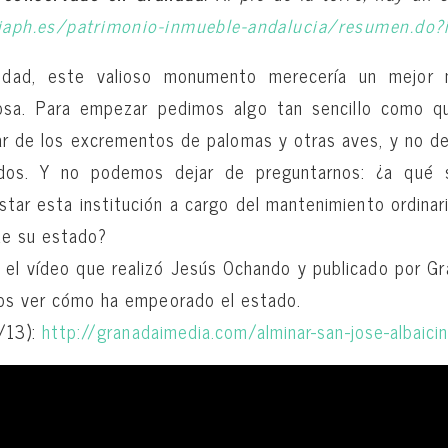
iaph.es/
patrimonio-inmueble-andalucia/
resumen.do?
ridad, este valioso monumento merecería un mejor
osa. Para empezar pedimos algo tan sencillo como q
lar de los excrementos de palomas y otras aves, y no d
odos. Y no podemos dejar de preguntarnos: ¿a qué 
estar esta institución a cargo del mantenimiento ordin
 de su estado?
el vídeo que realizó Jesús Ochando y publicado por Gr
os ver cómo ha empeorado el estado.
7/13):
http://
granadaimedia.com/alminar-san-
jose-albaici