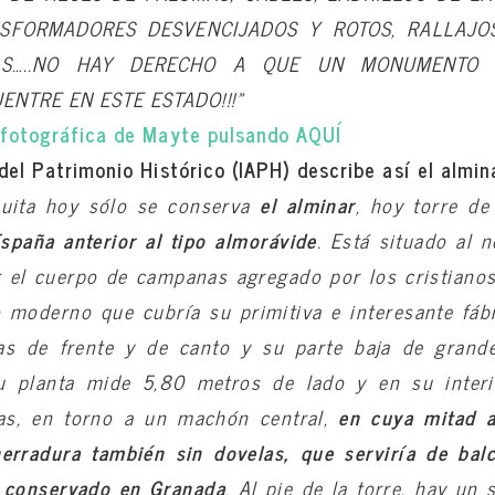
NSFORMADORES DESVENCIJADOS Y ROTOS, RALLAJOS
AS…..NO HAY DERECHO A QUE UN MONUMENTO 
NTRE EN ESTE ESTADO!!!»
 fotográfica de Mayte pulsando AQUÍ
del Patrimonio Histórico (IAPH) describe así el almin
quita hoy sólo se conserva
el alminar
, hoy torre de
spaña anterior al tipo almorávide
. Está situado al 
 el cuerpo de campanas agregado por los cristianos
 moderno que cubría su primitiva e interesante fábr
as de frente y de canto y su parte baja de grande
u planta mide 5,80 metros de lado y en su interio
ras, en torno a un machón central,
en cuya mitad a
erradura también sin dovelas, que serviría de ba
o conservado en Granada
. Al pie de la torre, hay un s