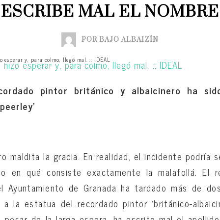
ESCRIBE MAL EL NOMBRE
POR BAJO ALBAIZÍN
o esperar y, para colmo, llegó mal. :: IDEAL
ecordado pintor británico y albaicinero ha si
peerley’
o maldita la gracia. En realidad, el incidente podría 
año en qué consiste exactamente la malafollá. El 
:el Ayuntamiento de Granada ha tardado más de dos
 a la estatua del recordado pintor ‘británico-albaic
 pesar de la larga espera, ha escrito mal el apellido 