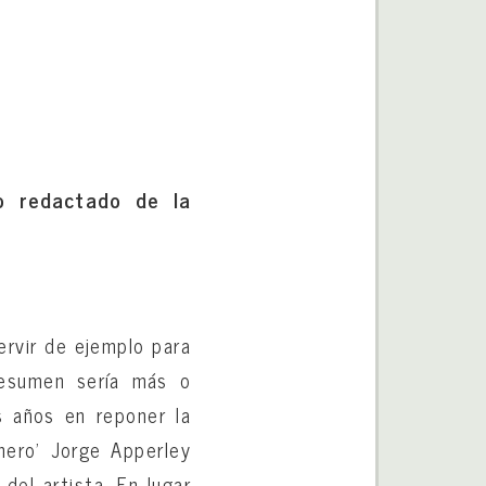
do redactado de la
servir de ejemplo para
resumen sería más o
 años en reponer la
inero’ Jorge Apperley
del artista. En lugar