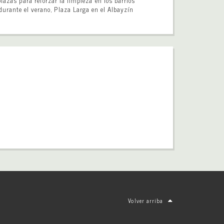
plazas para reforzar la limpieza en los barrios
durante el verano, Plaza Larga en el Albayzín
Volver arriba