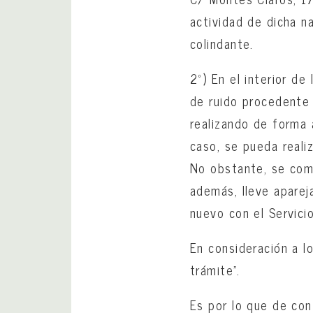
actividad de dicha n
colindante.
2º) En el interior d
de ruido procedente 
realizando de forma 
caso, se pueda reali
No obstante, se comu
además, lleve aparej
nuevo con el Servici
En consideración a l
trámite”.
Es por lo que de co