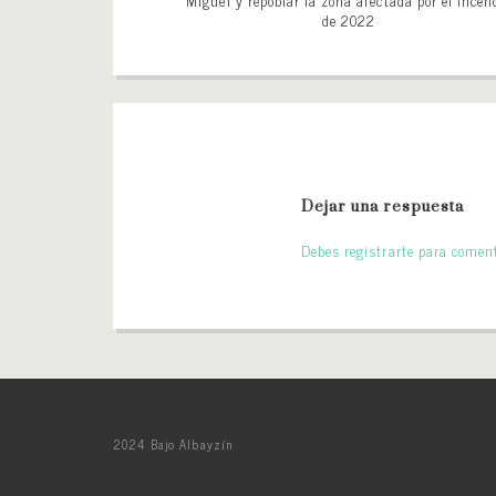
Miguel y repoblar la zona afectada por el incen
de 2022
Dejar una respuesta
Debes registrarte para coment
2024 Bajo Albayzín