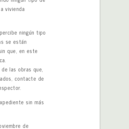
la vivienda
percibe ningún tipo
as se están
sin que, en este
ca.
 de las obras que,
iados, contacte de
nspector.
expediente sin más
noviembre de