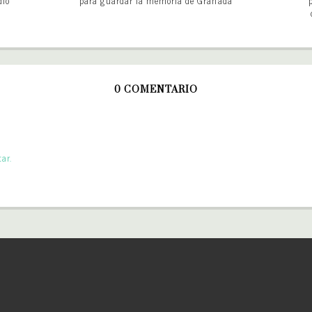
dio
para guardar la memoria de Granada
0 COMENTARIO
ar.