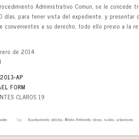
rocedimiento Administrativo Comun, se le concede tr
0 días, para tener vista del expediente, y presentar
me convenientes a su derecho, todo ello previo a la r
brero de 2014
l
/2013-AP
HAEL FORM
MONTES CLAROS 19
ades
Tag:
Ayuntamiento
,
edictos
,
Medio Ambiente
,
obras
,
ruidos
,
urbanismo