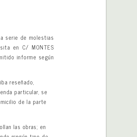
na serie de molestias
a sita en C/ MONTES
mitido informe según
iba reseñado,
enda particular, se
micilio de la parte
llan las obras; en
ndo ningún tipo de