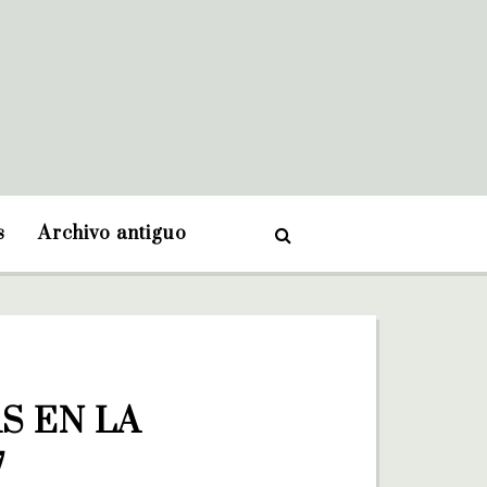
s
Archivo antiguo
 EN LA 
7