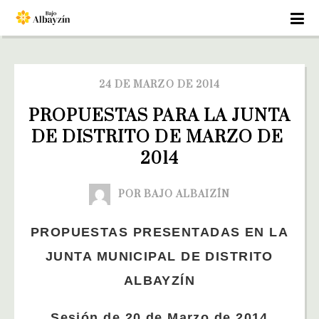
24 DE MARZO DE 2014
PROPUESTAS PARA LA JUNTA 
DE DISTRITO DE MARZO DE 
2014
POR BAJO ALBAIZÍN
PROPUESTAS PRESENTADAS EN LA
JUNTA MUNICIPAL DE DISTRITO
ALBAYZÍN
Sesión de 20 de Marzo de 2014