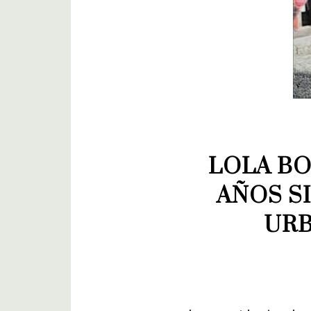
LOLA BO
AÑOS S
URB