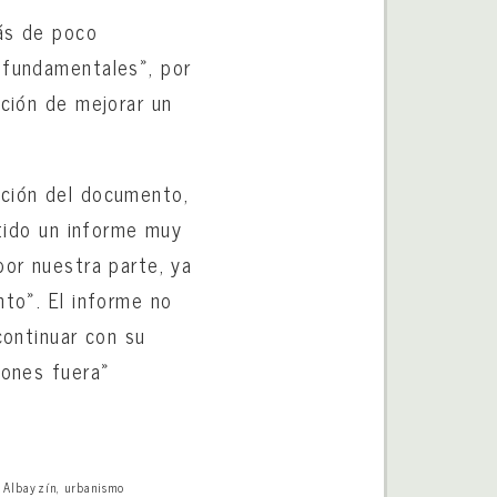
más de poco
 fundamentales», por
nción de mejorar un
cción del documento,
itido un informe muy
por nuestra parte, ya
nto». El informe no
continuar con su
lones fuera»
l Albayzín
,
urbanismo