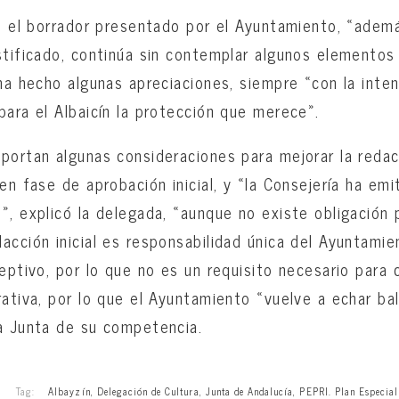
o, el borrador presentado por el Ayuntamiento, «ade
stificado, continúa sin contemplar algunos elementos
 ha hecho algunas apreciaciones, siempre «con la inte
para el Albaicín la protección que merece».
portan algunas consideraciones para mejorar la reda
 en fase de aprobación inicial, y «la Consejería ha em
», explicó la delegada, «aunque no existe obligación 
acción inicial es responsabilidad única del Ayuntamie
ceptivo, por lo que no es un requisito necesario para 
rativa, por lo que el Ayuntamiento «vuelve a echar ba
a Junta de su competencia.
Tag:
Albayzín
,
Delegación de Cultura
,
Junta de Andalucía
,
PEPRI. Plan Especia