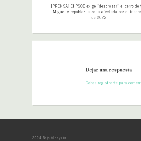
[PRENSA] El PSOE exige «desbrozar» el cerro de
Miguel y repoblar la zona afectada por el incen
de 2022
Dejar una respuesta
Debes registrarte para coment
2024 Bajo Albayzín