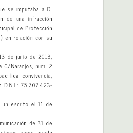
que se imputaba a D.
n de una infracción
nicipal de Protección
 en relación con su
13 de junio de 2013,
la C/Naranjos, num. 2
acifica convivencia,
D.N.I.: 75.707.423-
ó un escrito el 11 de
omunicación de 31 de
casiones como queda