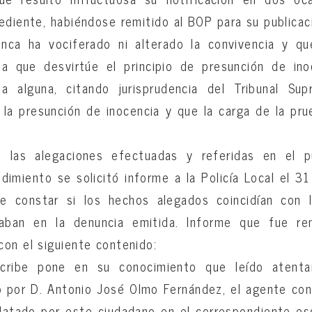
ediente, habiéndose remitido al BOP para su publicac
nca ha vociferado ni alterado la convivencia y q
a que desvirtúe el principio de presunción de ino
a alguna, citando jurisprudencia del Tribunal Su
 la presunción de inocencia y que la carga de la pr
n las alegaciones efectuadas y referidas en el p
edimiento se solicitó informe a la Policía Local el 
e constar si los hechos alegados coincidían con l
icaban en la denuncia emitida. Informe que fue r
on el siguiente contenido:
cribe pone en su conocimiento que leído atent
 por D. Antonio José Olmo Fernández, el agente co
latado por este ciudadano en el correspondiente es