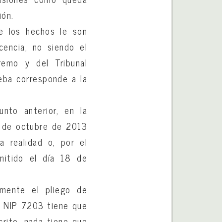
ión.
ue los hechos le son
cencia, no siendo el
premo y del Tribunal
ueba corresponde a la
unto anterior, en la
31 de octubre de 2013
a realidad o, por el
emitido el día 18 de
amente el pliego de
n NIP 7203 tiene que
crito, nada tiene que