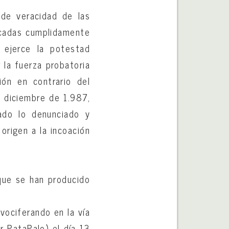
 de veracidad de las
ficadas cumplidamente
 ejerce la potestad
 la fuerza probatoria
ión en contrario del
 diciembre de 1.987,
ado lo denunciado y
 origen a la incoación
que se han producido
ociferando en la vía
ar PataPalo) el día 13