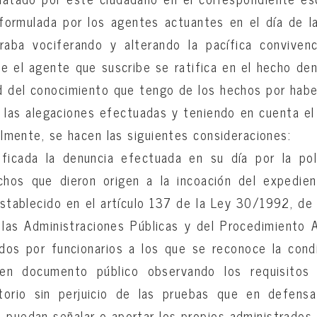
formulada por los agentes actuantes en el día de la
aba vociferando y alterando la pacífica conviven
e el agente que suscribe se ratifica en el hecho de
ud del conocimiento que tengo de los hechos por habe
 las alegaciones efectuadas y teniendo en cuenta el 
ralmente, se hacen las siguientes consideraciones:
ificada la denuncia efectuada en su día por la pol
chos que dieron origen a la incoación del expedie
stablecido en el artículo 137 de la Ley 30/1992, d
 las Administraciones Públicas y del Procedimiento 
dos por funcionarios a los que se reconoce la condi
en documento público observando los requisitos l
torio sin perjuicio de las pruebas que en defens
 puedan señalar o aportar los propios administrados.