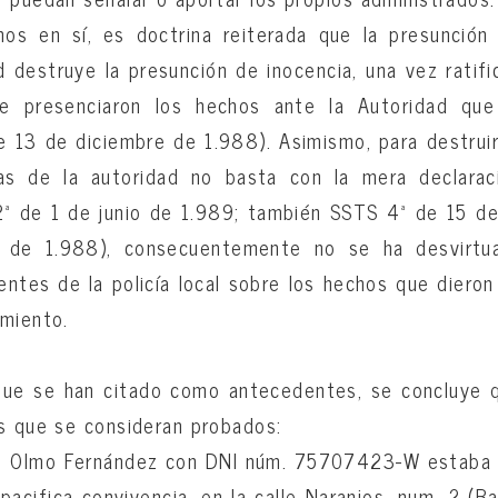
os en sí, es doctrina reiterada que la presunción
d destruye la presunción de inocencia, una vez rati
e presenciaron los hechos ante la Autoridad que
 13 de diciembre de 1.988). Asimismo, para destruir
as de la autoridad no basta con la mera declarac
2ª de 1 de junio de 1.989; también SSTS 4ª de 15 de
de 1.988), consecuentemente no se ha desvirtu
entes de la policía local sobre los hechos que dieron
imiento.
que se han citado como antecedentes, se concluye 
s que se consideran probados:
é Olmo Fernández con DNI núm. 75707423-W estaba v
 pacifica convivencia, en la calle Naranjos, num. 2 (B