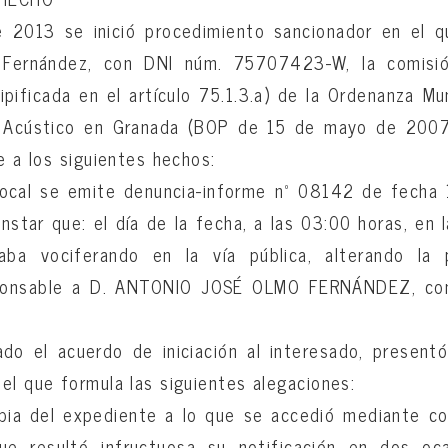
 de 2013 se inició procedimiento sancionador en el 
Fernández, con DNI núm. 75707423-W, la comisió
tipificada en el artículo 75.1.3.a) de la Ordenanza Mu
 Acústico en Granada (BOP de 15 de mayo de 2007)
e a los siguientes hechos:
 Local se emite denuncia-informe nº 08142 de fecha 
nstar que: el día de la fecha, a las 03:00 horas, en 
aba vociferando en la vía pública, alterando la p
ponsable a D. ANTONIO JOSÉ OLMO FERNÁNDEZ, con 
ado el acuerdo de iniciación al interesado, present
el que formula las siguientes alegaciones:
copia del expediente a lo que se accedió mediante c
e resultó infructuosa su notificación en dos o