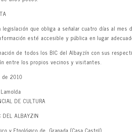
ITA
 legislación que obliga a señalar cuatro días al mes d
información esté accesible y pública en lugar adecuad
ación de todos los BIC del Albayzín con sus respect
ión entre los propios vecinos y visitantes.
o de 2010
o Lamolda
NCIAL DE CULTURA
C DEL ALBAYZIN
co y Etnológico de Granada (Casa Castril)