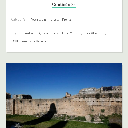
Continúa >>
Categoría:
Novedades
,
Portada
,
Prensa
Tag:
muralla zirí
,
Paseo lineal de la Muralla
,
Plan Alhambra
,
PP
,
PSOE Francisco Cuenca