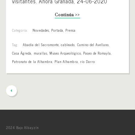
visitantes. Ahora Granada, 24-06-2020
Continúa >>
Categoría:
Novedades
,
Portada
,
Prensa
Tag:
Abadía del Sacromonte
,
cableado
,
Camino del Avellano
,
Casa Ágreda
,
murallas
,
Museo Arqueológico
,
Paseo de Romayla
,
Patronato de la Alhambra
,
Plan Alhambra
,
río Darro
2024 Bajo Albayzín