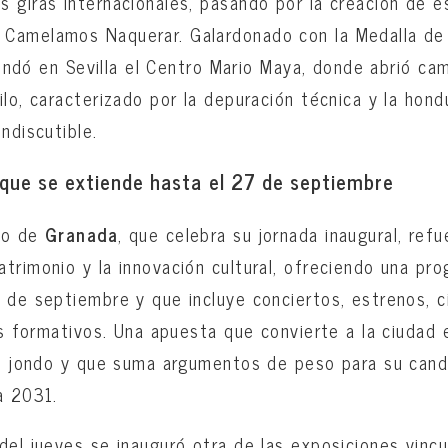
 giras internacionales, pasando por la creación de 
Camelamos Naquerar. Galardonado con la Medalla de 
 fundó en Sevilla el Centro Mario Maya, donde abrió ca
lo, caracterizado por la depuración técnica y la hond
ndiscutible.
que se extiende hasta el 27 de septiembre
co de
Granada
, que celebra su jornada inaugural, refu
trimonio y la innovación cultural, ofreciendo una pr
 de septiembre y que incluye conciertos, estrenos, cin
res formativos. Una apuesta que convierte a la ciudad 
te jondo y que suma argumentos de peso para su cand
a 2031.
del jueves se inauguró otra de las exposiciones vincul