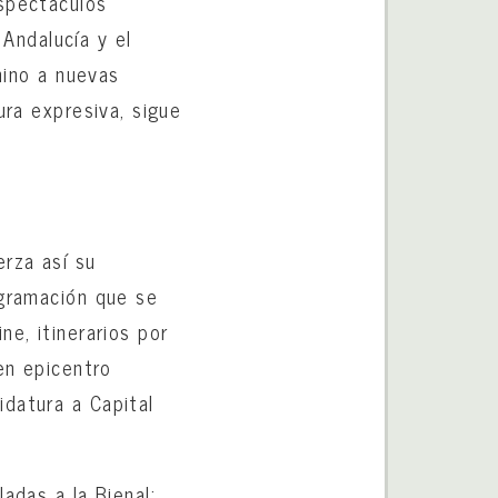
espectáculos
Andalucía y el
mino a nuevas
ura expresiva, sigue
erza así su
ogramación que se
e, itinerarios por
en epicentro
idatura a Capital
adas a la Bienal: