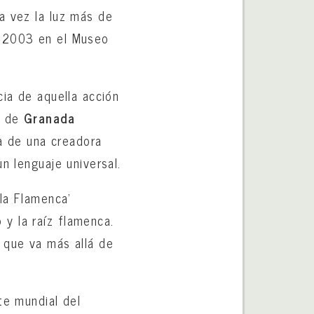
a vez la luz más de
n 2003 en el Museo
cia de aquella acción
o de
Granada
da de una creadora
n lenguaje universal.
lla Flamenca’
y la raíz flamenca.
 que va más allá de
.
te mundial del