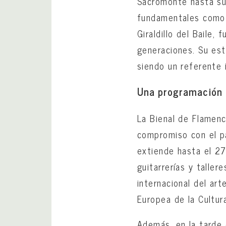
Sacromonte hasta sus
fundamentales como 
Giraldillo del Baile,
generaciones. Su esti
siendo un referente i
Una programación 
La Bienal de Flamen
compromiso con el pa
extiende hasta el 27
guitarrerías y talle
internacional del ar
Europea de la Cultur
Además, en la tarde 