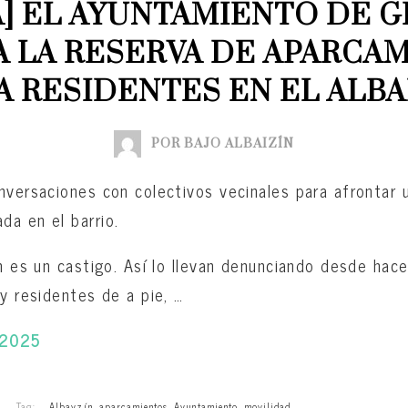
] EL AYUNTAMIENTO DE G
 LA RESERVA DE APARCAM
A RESIDENTES EN EL ALBA
POR BAJO ALBAIZÍN
nversaciones con colectivos vecinales para afrontar 
a en el barrio.
ín es un castigo. Así lo llevan denunciando desde ha
 y residentes de a pie, …
-2025
Tag:
Albayzín
,
aparcamientos
,
Ayuntamiento
,
movilidad