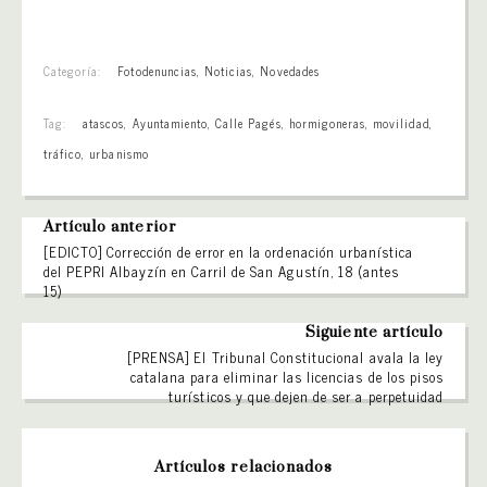
Categoría:
Fotodenuncias
,
Noticias
,
Novedades
Tag:
atascos
,
Ayuntamiento
,
Calle Pagés
,
hormigoneras
,
movilidad
,
tráfico
,
urbanismo
Artículo anterior
[EDICTO] Corrección de error en la ordenación urbanística
del PEPRI Albayzín en Carril de San Agustín, 18 (antes
15)
Siguiente artículo
[PRENSA] El Tribunal Constitucional avala la ley
catalana para eliminar las licencias de los pisos
turísticos y que dejen de ser a perpetuidad
Artículos relacionados