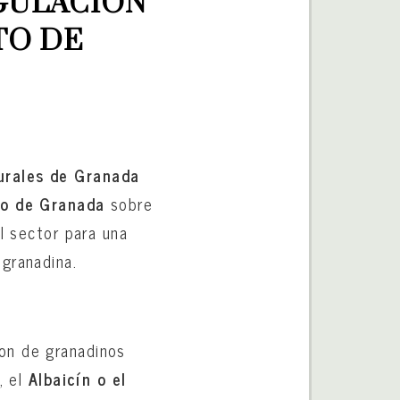
GULACIÓN 
O DE 
urales de Granada
o de Granada
sobre
l sector para una
granadina.
on de granadinos
, el
Albaicín o el