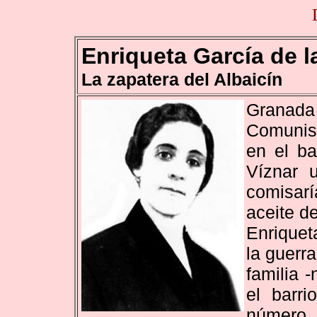
Enriqueta García de l
La zapatera del Albaicín
Granada 
Comunist
en el ba
Víznar 
comisarí
aceite de
Enriquet
la guerr
familia 
el barri
número 